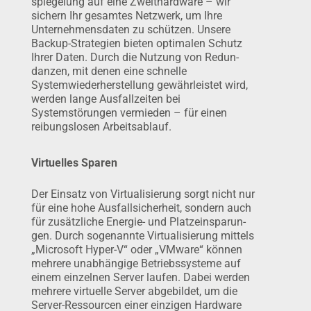
spiegelung auf eine Zweithardware – wir
sichern Ihr gesamtes Netzwerk, um Ihre
Unternehmensdaten zu schützen. Unsere
Backup-Strategien bieten optimalen Schutz
Ihrer Daten. Durch die Nutzung von Redun­
danzen, mit denen eine schnelle
Systemwiederherstellung ge­währ­leistet wird,
werden lange Ausfall­zeiten bei
Systemstörungen vermieden – für einen
reibungs­losen Arbeitsablauf.
Virtuelles Sparen
Der Einsatz von Virtualisierung sorgt nicht nur
für eine hohe Ausfall­sicher­­heit, sondern auch
für zusätzliche Energie- und Platzein­sparun­
gen. Durch sogenannte Virtualisierung mittels
„Microsoft Hyper-V“ oder „VMware“ können
mehrere unabhängige Betriebssys­teme auf
einem einzelnen Server laufen. Dabei werden
mehrere virtuelle Server abgebil­det, um die
Server-Ressourcen einer einzigen Hardware