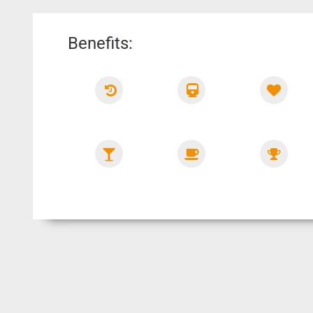
Benefits:
Flex.
Jobticket
Super
Arbeitszeiten
Kollegen
Firmenevents
Getränke
Fitnessangebote
&
Snacks