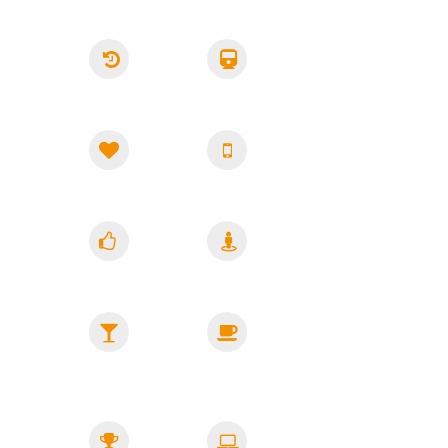
Flex.
Jobticket
Arbeitszeiten
Super
Smartphone
Kollegen
Massagen
Betr.
Altersvorsorge
Firmenevents
Getränke
&
Snacks
Fitnessangebote
Home