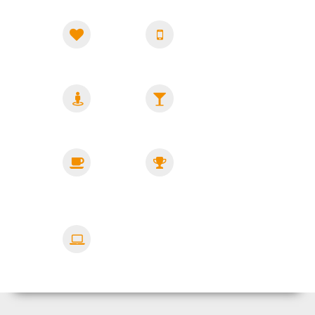
Super
Smartphone
Kollegen
Betr.
Firmenevents
Altersvorsorge
Getränke
Fitnessangebote
&
Snacks
Home
Office